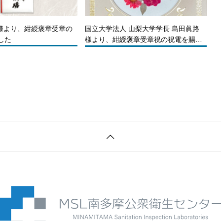
 様より、紺綬褒章受章の
国立大学法人 山梨大学学長 島田眞路
した
様より、紺綬褒章受章祝の祝電を賜り
ました